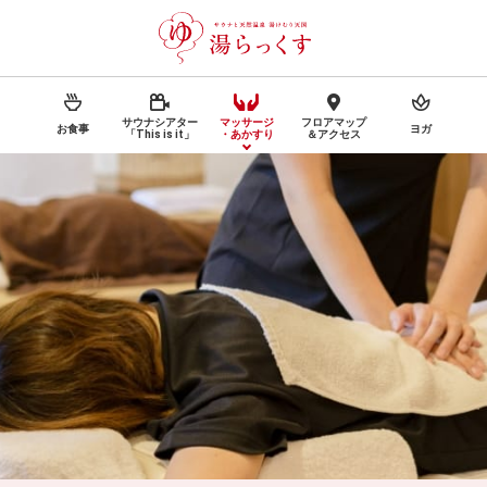
サウナシアター
マッサージ
フロアマップ
お食事
ヨガ
「This is it」
・あかすり
＆アクセス