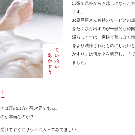
出張で県外からお越しになった
ます。
お風呂屋さん独特のサービスの
をたくさん出すのが一般的な韓
湯らっくすは、豪快で荒っぽく
をより洗練されたものにしたい
あかすり
ていねい
かすり」は何か？を研究し、「
ました。
ウナ
ウナは汗の出方が異次元である。
なのか本当なのか？
を受けてすぐにサウナに入ってみてほしい。