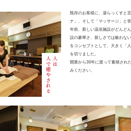
既存のお客様に、湯らっくすと
ナ」、そして「マッサージ」と
年前、新しい温浴施設がどんど
設の豪華さ、新しさでは敵わな
をコンセプトとして、大きく「
を切リました。
人で癒やされる
人は
開業から30年に渡って蓄積され
みください。