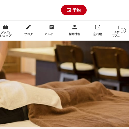
予約
グッズ/
メディア・
ブログ
アンケート
採用情報
忘れ物
ショップ
マスコミ関