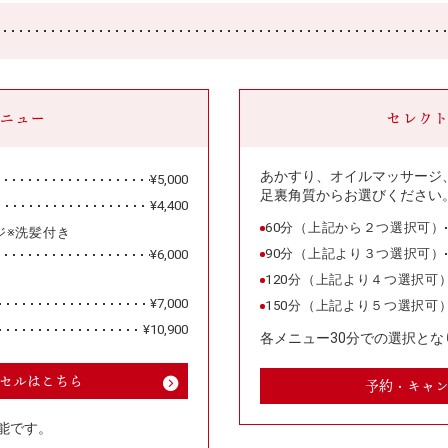
ニュー
セレク
あかすり、オイルマッサージ
¥5,000
足裏角質からお選びください
¥4,400
60分（上記から２つ選択可）
ジ※洗髪付き
90分（上記より３つ選択可）
¥6,000
120分（上記より４つ選択可
¥7,000
150分（上記より５つ選択可
¥10,900
各メニュー30分での選択とな
セルはこちら
予約・キャ
能です。