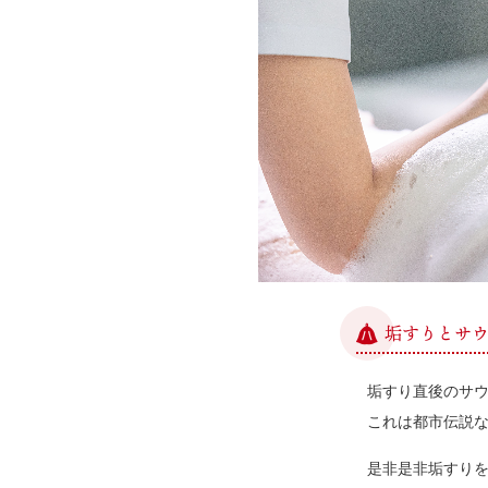
垢すりとサ
垢すり直後のサ
これは都市伝説
是非是非垢すり