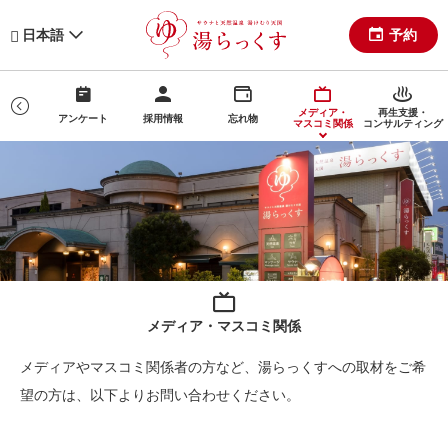
予約
日本語
メディア・
再生支援・
ログ
アンケート
採用情報
忘れ物
マスコミ関係
コンサルティング
メディア・マスコミ関係
メディアやマスコミ関係者の方など、湯らっくすへの取材をご希
望の方は、以下よりお問い合わせください。