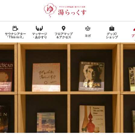
サウナシアター
マッサージ
フロアマップ
グッズ/
ヨガ
ブ
「This is it」
・あかすり
＆アクセス
ショップ