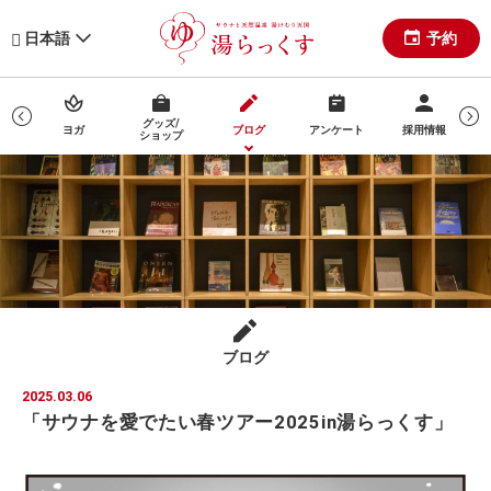
予約
日本語
ップ
グッズ/
ヨガ
ブログ
アンケート
採用情報
セス
ショップ
ブログ
2025.03.06
「サウナを愛でたい春ツアー2025in湯らっくす」