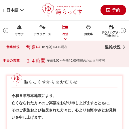
予約
日本語
サウナシアター
方へ
サウナ
アウフグース
宿泊
お食事
「This is it」
営業中
混雑状況
営業状況
8/7(金) 03:45現在
２４時間
本日の営業
午前8:00～午前10:00清掃のため入浴不可
湯らっくすからのお知らせ
令和８年熊本地震により、
亡くなられた方々のご冥福をお祈り申し上げますとともに、
そのご家族および被災された方々に、心よりお悔やみとお見舞
いを申し上げます。