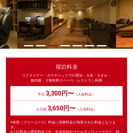
宿泊料金
リクライナー・カウチベッドでの宿泊・入浴・タオル・
館内着・２階有料スペース・レストラン利用
3,300円〜
平日
（入浴料込）
3,650円〜
土日祝
（入浴料込）
※休憩（フリーコース）料金に深夜料金が加算された料金となりま
す。
※上記料金は通常料金です。年末年始やゴールデンウィークなど、特