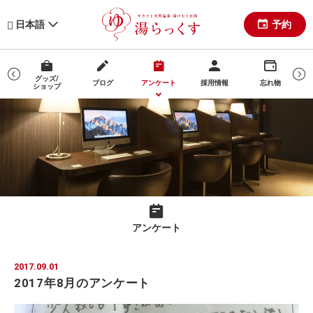
予約
日本語
グッズ/
ブログ
アンケート
採用情報
忘れ物
ショップ
マ
アンケート
2017.09.01
2017年8月のアンケート