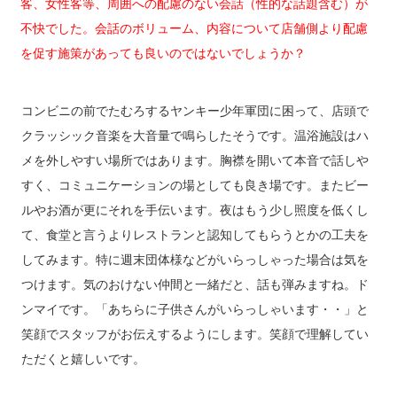
客、女性客等、周囲への配慮のない会話（性的な話題含む）が
不快でした。会話のボリューム、内容について店舗側より配慮
を促す施策があっても良いのではないでしょうか？
コンビニの前でたむろするヤンキー少年軍団に困って、店頭で
クラッシック音楽を大音量で鳴らしたそうです。温浴施設はハ
メを外しやすい場所ではあります。胸襟を開いて本音で話しや
すく、コミュニケーションの場としても良き場です。またビー
ルやお酒が更にそれを手伝います。夜はもう少し照度を低くし
て、食堂と言うよりレストランと認知してもらうとかの工夫を
してみます。特に週末団体様などがいらっしゃった場合は気を
つけます。気のおけない仲間と一緒だと、話も弾みますね。ド
ンマイです。「あちらに子供さんがいらっしゃいます・・」と
笑顔でスタッフがお伝えするようにします。笑顔で理解してい
ただくと嬉しいです。