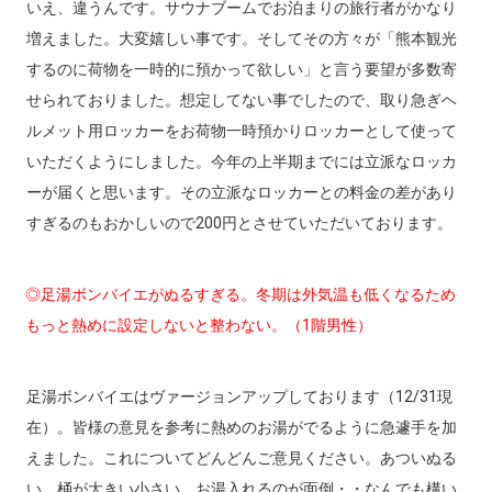
いえ、違うんです。サウナブームでお泊まりの旅行者がかなり
増えました。大変嬉しい事です。そしてその方々が「熊本観光
するのに荷物を一時的に預かって欲しい」と言う要望が多数寄
せられておりました。想定してない事でしたので、取り急ぎヘ
ルメット用ロッカーをお荷物一時預かりロッカーとして使って
いただくようにしました。今年の上半期までには立派なロッカ
ーが届くと思います。その立派なロッカーとの料金の差があり
すぎるのもおかしいので200円とさせていただいております。
◎足湯ボンバイエがぬるすぎる。冬期は外気温も低くなるため
もっと熱めに設定しないと整わない。（1階男性）
足湯ボンバイエはヴァージョンアップしております（12/31現
在）。皆様の意見を参考に熱めのお湯がでるように急遽手を加
えました。これについてどんどんご意見ください。あついぬる
い、桶が大きい小さい、お湯入れるのが面倒・・なんでも構い