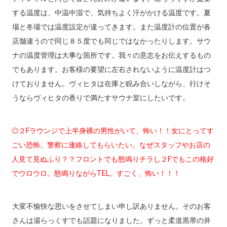
する温度は、中温中湿で、気持ちよく汗がかける温度です。夏
場と冬場では温度設定が違ってきます。また温度計の位置が各
店舗違うので同じ８５度でも同じではなかったりします。サウ
ナの温度管理は大事な箇所です。我々の意志をお伝えするもの
でもあります。お客様の要望に左右されないように温度計はつ
けておりません。ヴィヒタは在庫と睨み合いしながら、行けそ
うならヴィヒタの香りで満たすサウナ室にしたいです。
◎２Fラウンジで上半身裸の男性がいて、怖い！！女にとってす
ごい恐怖。警察に連絡してもらいたい。なぜスタッフやお店の
人見て見ぬふり？？フロントでも怒鳴りチラし２Fでもこの格好
でウロウロ。怒鳴りながらTEL。すごく、怖い！！！
大変不愉快な思いをさせてしまい申し訳ありません。そのお客
さんは湯らっくすでも話題になりました。ずっと柔道黒帯の井