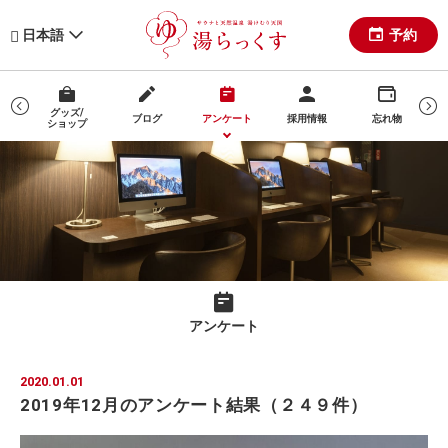
予約
日本語
グッズ/
ブログ
アンケート
採用情報
忘れ物
ショップ
マ
アンケート
2020.01.01
2019年12月のアンケート結果（２４９件）