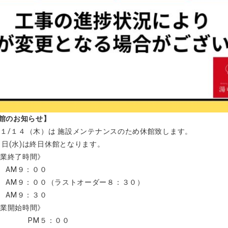
館のお知らせ】
～１１/１４（木）は 施設メンテナンスのため休館致します。
３日(水)は終日休館となります。
営業終了時間》
 AM９：００
ン
AM９：００（ラストオーダー８：３０）
ト
AM９：３０
営業開始時間》
ウナ PM５
：００