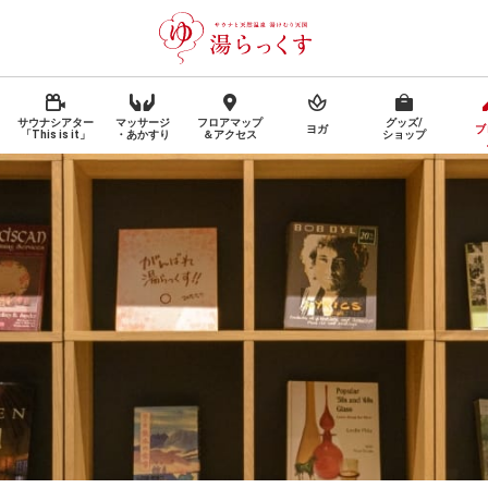
サウナシアター
マッサージ
フロアマップ
グッズ/
ヨガ
ブ
「This is it」
・あかすり
＆アクセス
ショップ