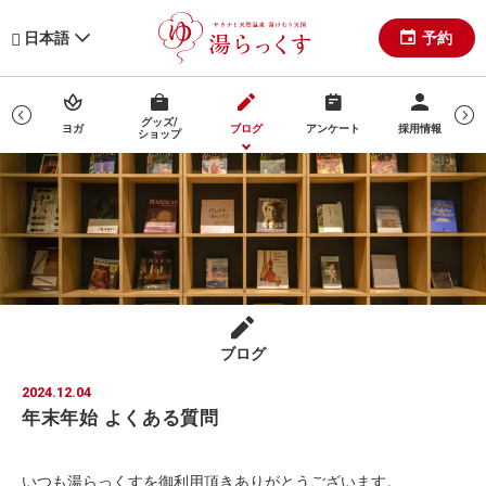
予約
日本語
ップ
グッズ/
ヨガ
ブログ
アンケート
採用情報
セス
ショップ
ブログ
2024.12.04
年末年始 よくある質問
いつも湯らっくすを御利用頂きありがとうございます。