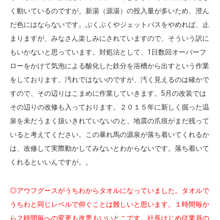
く動いているのですが、新湯（源湯）の投入量が多いため、澄ん
だ色にはならないです。ぶくぶくやジェットバスをやめれば、止
まりますが、みなさん楽しみにされていますので、そういう訳に
もいかないと思っています。対処法として、1日数回オーバーフ
ローをかけて気泡による酸化した鉄分を浴槽から出すという作業
をしております。汚れではないのですが、汚く見えるのは確かで
すので、その辺りはこまめに作業していきます。5月の改装では
その辺りの改修も入っております。２０１５年に新しく掘った温
泉を未だうまく扱いきれていないのと、地震の爪痕がまだ残って
いると考えてください。この暴れ馬の源泉が落ち着いてくれるか
は、改修して実際動かしてみないとわからないです。落ち着いて
くれるといいんですが。。
◎アウフグースがうちわからタオルになっていました。タオルで
うちわと同じレベルで仰ぐことは難しいと思います。１時間毎か
ら２時間毎への変更も改悪もいいとこです。社長はじめ従業員の