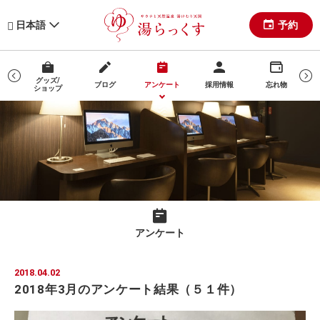
予約
日本語
グッズ/
ブログ
アンケート
採用情報
忘れ物
ショップ
マ
アンケート
2018.04.02
2018年3月のアンケート結果（５１件）