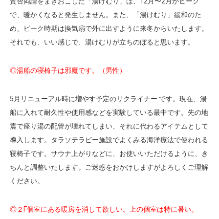
賛否両論をまきおこした「湯けむり」は、12月〜2月がピーク
で、暖かくなると発生しません。また、「湯けむり」緩和のた
め、ピーク時期は換気扇で外に出すように来冬からいたします。
それでも、いい感じで、湯けむりが立ちのぼると思います。
◎湯船の寝椅子は邪魔です。（男性）
5月リニューアル時に増やす予定のリクライナー です。現在、湯
船に入れて耐久性や使用感などを実験している最中です。先の地
震で座り湯の配管が壊れてしまい、それに代わるアイテムとして
導入します。タラソテラピー施設でよくみる海洋療法で使われる
寝椅子です。サウナ上がりなどに、お使いいただけるように、き
ちんと調整いたします。ご迷惑をおかけしますがよろしくご理解
ください。
◎２F個室にある暖房を消して欲しい。上の個室は特に暑い。