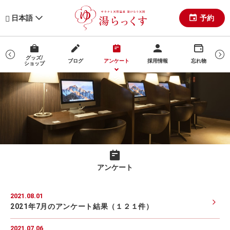
予約
日本語
グッズ/
ブログ
アンケート
採用情報
忘れ物
ショップ
マ
アンケート
2021.08.01
2021年7月のアンケート結果（１２１件）
2021.07.06